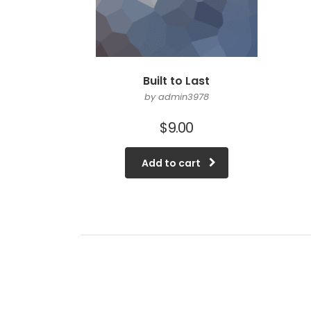
Built to Last
by admin3978
$
9.00
Add to cart